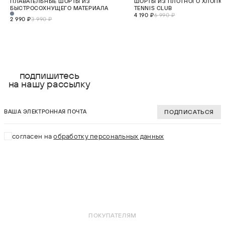
ПЛАВАТЕЛЬНЫЕ ШОРТЫ ИЗ
ШОРТЫ ИЗ ПЛОТНОГО ХЛОПК
НОВИНКА
ХИТ
БЫСТРОСОХНУЩЕГО МАТЕРИАЛА
TENNIS CLUB
4 190 ₽
6 990 ₽
2 990 ₽
3 990 ₽
выберите размер:
выберите разме
S
S
подпишитесь
на нашу рассылку
M
M
ваша электронная почта
L
L
ПОДПИСАТЬСЯ
XL
XL
согласен на
обработку персональных данных
2XL
2XL
В КОРЗИНУ
В КОРЗИНУ
ПОКУПАТЕЛЯМ