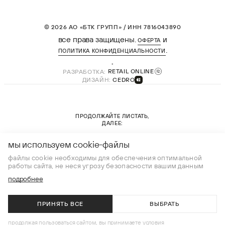
© 2026 АО «БТК ГРУПП» / ИНН 7816043890
все права защищены.
и
ОФЕРТА
.
ПОЛИТИКА КОНФИДЕНЦИАЛЬНОСТИ
РАЗРАБОТКА:
RETAIL ONLINE
ДИЗАЙН:
CEDRO
ПРОДОЛЖАЙТЕ ЛИСТАТЬ,
ДАЛЕЕ:
новая коллекция
мы используем cookie-файлы
файлы cookie необходимы для обеспечения оптимальной
работы сайта, не неся угрозу безопасности вашим данным
подробнее
ПРИНЯТЬ ВСЕ
ВЫБРАТЬ
В КОРЗИНУ
продолжая пользоваться сайтом, вы принимаете условия