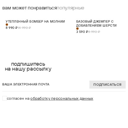
вам может понравиться
популярные
СКИДКА 40%
СКИДКА 60%
УТЕПЛЕННЫЙ БОМБЕР НА МОЛНИИ
БАЗОВЫЙ ДЖЕМПЕР С
НОВИНКА
ХИТ
ДОБАВЛЕНИЕМ ШЕРСТИ
8 990 ₽
14 990 ₽
3 590 ₽
8 990 ₽
выберите размер:
выберите разме
S
S
подпишитесь
на нашу рассылку
M
M
ваша электронная почта
L
L
ПОДПИСАТЬСЯ
XL
XL
согласен на
обработку персональных данных
2XL
2XL
3XL
В КОРЗИНУ