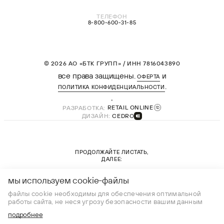
ТЕЛЕФОН
8-800-600-31-85
© 2026 АО «БТК ГРУПП» / ИНН 7816043890
все права защищены.
и
ОФЕРТА
.
ПОЛИТИКА КОНФИДЕНЦИАЛЬНОСТИ
РАЗРАБОТКА:
RETAIL ONLINE
ДИЗАЙН:
CEDRO
ПРОДОЛЖАЙТЕ ЛИСТАТЬ,
ДАЛЕЕ:
новая коллекция
мы используем cookie-файлы
файлы cookie необходимы для обеспечения оптимальной
работы сайта, не неся угрозу безопасности вашим данным
подробнее