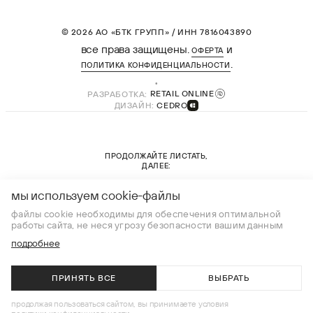
© 2026 АО «БТК ГРУПП» / ИНН 7816043890
все права защищены.
и
ОФЕРТА
.
ПОЛИТИКА КОНФИДЕНЦИАЛЬНОСТИ
РАЗРАБОТКА:
RETAIL ONLINE
ДИЗАЙН:
CEDRO
ПРОДОЛЖАЙТЕ ЛИСТАТЬ,
ДАЛЕЕ:
новая коллекция
мы используем cookie-файлы
файлы cookie необходимы для обеспечения оптимальной
работы сайта, не неся угрозу безопасности вашим данным
подробнее
ПРИНЯТЬ ВСЕ
ВЫБРАТЬ
В КОРЗИНУ
продолжая пользоваться сайтом, вы принимаете условия