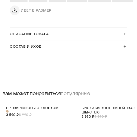
ИДЕТ В РАЗМЕР
ОПИСАНИЕ ТОВАРА
СОСТАВ И УХОД
вам может понравиться
популярные
СКИДКА 60%
СКИДКА 60%
БРЮКИ ЧИНОСЫ С ХЛОПКОМ
БРЮКИ ИЗ КОСТЮМНОЙ ТКАН
ШЕРСТЬЮ
3 590 ₽
8 990 ₽
3 990 ₽
9 990 ₽
выберите размер:
выберите разме