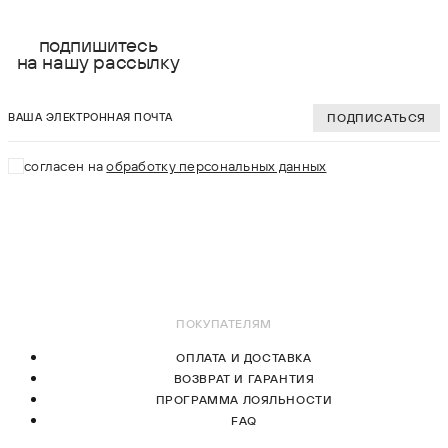
S
S
подпишитесь
на нашу рассылку
M
M
ваша электронная почта
L
L
ПОДПИСАТЬСЯ
XL
XL
согласен на
обработку персональных данных
2XL
2XL
3XL
В КОРЗИНУ
В КОРЗИНУ
ПОКУПАТЕЛЯМ
ОПЛАТА И ДОСТАВКА
ВОЗВРАТ И ГАРАНТИЯ
ПРОГРАММА ЛОЯЛЬНОСТИ
FAQ