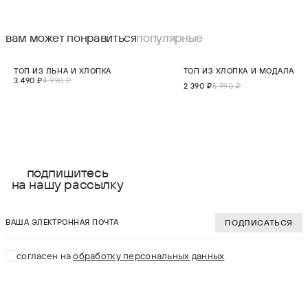
вам может понравиться
популярные
СКИДКА 30%
СКИДКА 60%
ТОП ИЗ ЛЬНА И ХЛОПКА
ТОП ИЗ ХЛОПКА И МОДАЛА
НОВИНКА
3 490 ₽
4 990 ₽
2 390 ₽
5 990 ₽
выберите размер:
выберите разме
XS
XS
подпишитесь
на нашу рассылку
S
S
ваша электронная почта
M
M
ПОДПИСАТЬСЯ
L
L
согласен на
обработку персональных данных
XL
XL