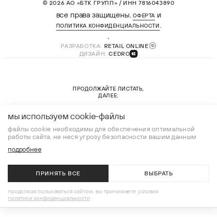
© 2026 АО «БТК ГРУПП» / ИНН 7816043890
все права защищены.
и
ОФЕРТА
.
ПОЛИТИКА КОНФИДЕНЦИАЛЬНОСТИ
РАЗРАБОТКА:
RETAIL ONLINE
ДИЗАЙН:
CEDRO
ПРОДОЛЖАЙТЕ ЛИСТАТЬ,
ДАЛЕЕ:
новая коллекция
мы используем cookie-файлы
файлы cookie необходимы для обеспечения оптимальной
работы сайта, не неся угрозу безопасности вашим данным
подробнее
ПРИНЯТЬ ВСЕ
ВЫБРАТЬ
В КОРЗИНУ
продолжая пользоваться сайтом, вы принимаете условия
политики конфиденциальности