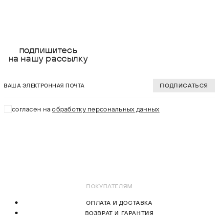
выберите размер:
выберите разме
XS
XS
подпишитесь
на нашу рассылку
S
S
ваша электронная почта
M
M
ПОДПИСАТЬСЯ
L
L
согласен на
обработку персональных данных
XL
XL
В КОРЗИНУ
В КОРЗИНУ
ПОКУПАТЕЛЯМ
ОПЛАТА И ДОСТАВКА
ВОЗВРАТ И ГАРАНТИЯ