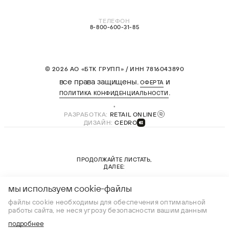
ТЕЛЕФОН
8-800-600-31-85
© 2026 АО «БТК ГРУПП» / ИНН 7816043890
все права защищены.
и
ОФЕРТА
.
ПОЛИТИКА КОНФИДЕНЦИАЛЬНОСТИ
РАЗРАБОТКА:
RETAIL ONLINE
ДИЗАЙН:
CEDRO
ПРОДОЛЖАЙТЕ ЛИСТАТЬ,
ДАЛЕЕ:
новая коллекция
мы используем cookie-файлы
файлы cookie необходимы для обеспечения оптимальной
работы сайта, не неся угрозу безопасности вашим данным
подробнее