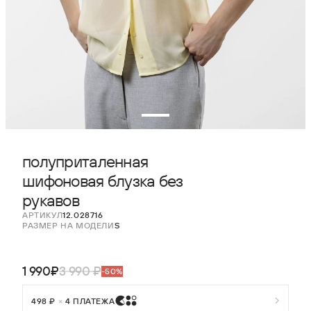
полуприталенная
шифоновая блузка без
рукавов
АРТИКУЛ
12.028716
РАЗМЕР НА МОДЕЛИ
S
1 990₽
3 990 ₽
-50%
498 ₽
×
4 ПЛАТЕЖА