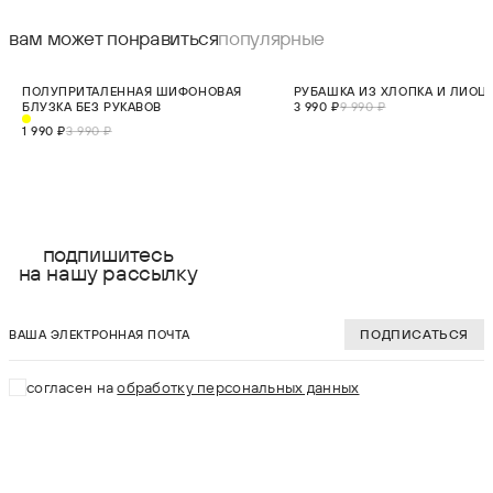
вам может понравиться
популярные
СКИДКА 50%
СКИДКА 60%
ПОЛУПРИТАЛЕННАЯ ШИФОНОВАЯ
РУБАШКА ИЗ ХЛОПКА И ЛИОЦ
НОВИНКА
БЛУЗКА БЕЗ РУКАВОВ
3 990 ₽
9 990 ₽
1 990 ₽
3 990 ₽
выберите размер:
выберите разме
2XS
XS
подпишитесь
на нашу рассылку
XS
S
ваша электронная почта
S
M
ПОДПИСАТЬСЯ
M
L
согласен на
обработку персональных данных
L
XL
XL
В КОРЗИНУ