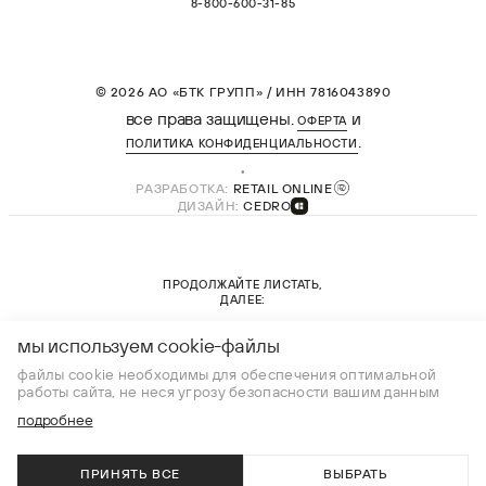
8-800-600-31-85
© 2026 АО «БТК ГРУПП» / ИНН 7816043890
все права защищены.
и
ОФЕРТА
.
ПОЛИТИКА КОНФИДЕНЦИАЛЬНОСТИ
РАЗРАБОТКА:
RETAIL ONLINE
ДИЗАЙН:
CEDRO
ПРОДОЛЖАЙТЕ ЛИСТАТЬ,
ДАЛЕЕ:
новая коллекция
мы используем cookie-файлы
файлы cookie необходимы для обеспечения оптимальной
работы сайта, не неся угрозу безопасности вашим данным
подробнее
ПРИНЯТЬ ВСЕ
ВЫБРАТЬ