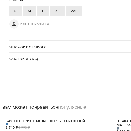
S
M
L
XL
2XL
ИДЕТ В РАЗМЕР
ОПИСАНИЕ ТОВАРА
СОСТАВ И УХОД
вам может понравиться
популярные
СКИДКА 25%
СКИДКА 2
БАЗОВЫЕ ТРИКОТАЖНЫЕ ШОРТЫ С ВИСКОЗОЙ
ПЛАВАТ
S
M
L
XL
2XL
НОВИНКА
НОВИНКА
МАТЕРИ
3 740 ₽
4 990 ₽
В КОРЗИНУ