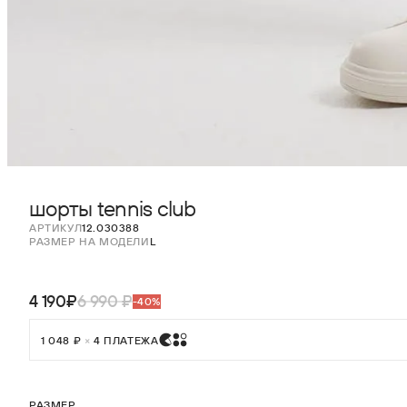
шорты tennis club
АРТИКУЛ
12.030388
РАЗМЕР НА МОДЕЛИ
L
4 190₽
6 990 ₽
-40%
1 048 ₽
×
4 ПЛАТЕЖА
РАЗМЕР