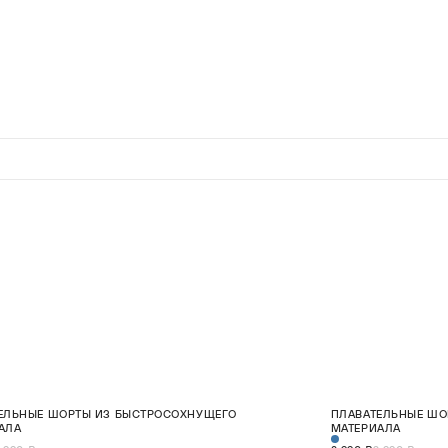
5%
СКИДКА 25%
ЕЛЬНЫЕ ШОРТЫ ИЗ БЫСТРОСОХНУЩЕГО
ПЛАВАТЕЛЬНЫЕ ШО
S
M
L
XL
2XL
НОВИНКА
АЛА
МАТЕРИАЛА
В КОРЗИНУ