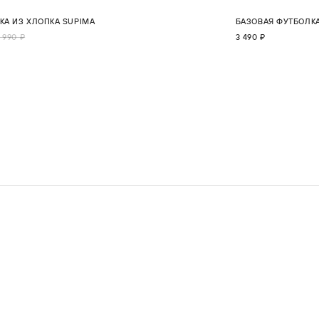
5%
НОВИНКА
КА ИЗ ХЛОПКА SUPIMA
БАЗОВАЯ ФУТБОЛКА
S
M
L
XL
2XL
 990 ₽
3 490 ₽
В КОРЗИНУ