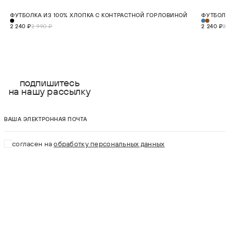
СКИДКА 25%
СКИДКА 2
ФУТБОЛКА ИЗ 100% ХЛОПКА С КОНТРАСТНОЙ ГОРЛОВИНОЙ
ФУТБОЛ
S
M
L
XL
2XL
НОВИНКА
НОВИНКА
2 240 ₽
2 990 ₽
2 240 ₽
2
В КОРЗИНУ
подпишитесь
на нашу рассылку
ваша электронная почта
согласен на
обработку персональных данных