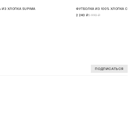
СКИДКА 25%
 ИЗ ХЛОПКА SUPIMA
ФУТБОЛКА ИЗ 100% ХЛОПКА С
S
M
L
XL
2XL
S
M
L
НОВИНКА
2 240 ₽
2 990 ₽
В КОРЗИНУ
В КОР
ПОДПИСАТЬСЯ